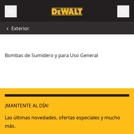
Exterior
Bombas de Sumidero y para Uso General
Bomba de Fluidos XR 18V sin cargador/batería
18V XR
- SKU:
DCE05
¡MANTENTE AL DÍA!
Las últimas novedades, ofertas especiales y mucho
más.