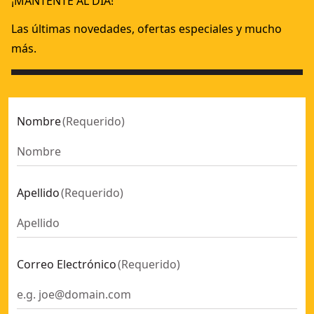
¡MANTENTE AL DÍA!
Anclaje de cuerpo expandible FHS12x65 Znc Pltd
- SKU:
DFM
Anclaje de cuerpo expandible FHS10x100 Znc Pltd
- SKU:
DF
Las últimas novedades, ofertas especiales y mucho
más.
Nombre
(
Requerido
)
Apellido
(
Requerido
)
Correo Electrónico
(
Requerido
)