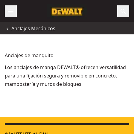
Anclajes Mecánicos
Anclajes de manguito
Los anclajes de manga DEWALT® ofrecen versatilidad
para una fijación segura y removible en concreto,
mampostería y muros de bloques.
Anclaje de suspensión TW6x55
- SKU:
DFM1210600
Anclaje de cuerpo expandible FHS12x80 ZncPltd
- SKU:
DFM