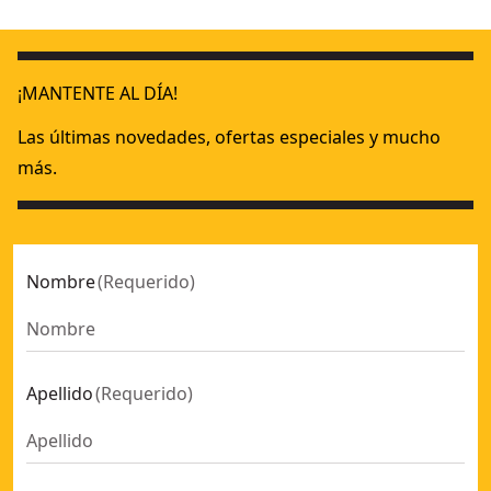
Sujeta-herramientas para TOUGHSYSTEM 2.0 DXL
TOUGHSYSTEM® 2.0 DXL Collection
- SKU:
DW
¡MANTENTE AL DÍA!
Las últimas novedades, ofertas especiales y mucho
más.
Nombre
(
Requerido
)
Apellido
(
Requerido
)