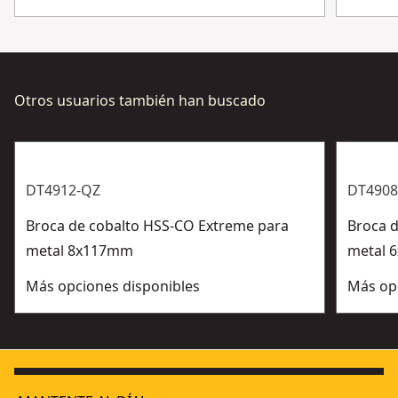
hasta 4 veces la velocidad de penetración (frente a las
brocas metálicas HSS-R)
Aplicación - ideal para metales más duros como
bronce, hierro colado, acero inoxidable y titanio
Otros usuarios también han buscado
DT4912-QZ
DT4908
Broca de cobalto HSS-CO Extreme para
Broca 
metal 8x117mm
metal 
Más opciones disponibles
Más op