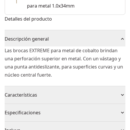
para metal 1.0x34mm
Detalles del producto
Descripción general
Las brocas EXTREME para metal de cobalto brindan
una perforación superior en metal. Con un vástago y
una punta antideslizante, para superficies curvas y un
núcleo central fuerte.
Características
Vida útil más larga - acero de alta velocidad aleado al
Especificaciones
5% de cobalto
Vida útil 4 veces mayor - frente a las brocas metálicas