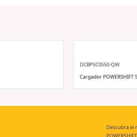
DCBPSC0550-QW
Cargador POWERSHIFT 55
Descubra el 
POWERSHIFT™