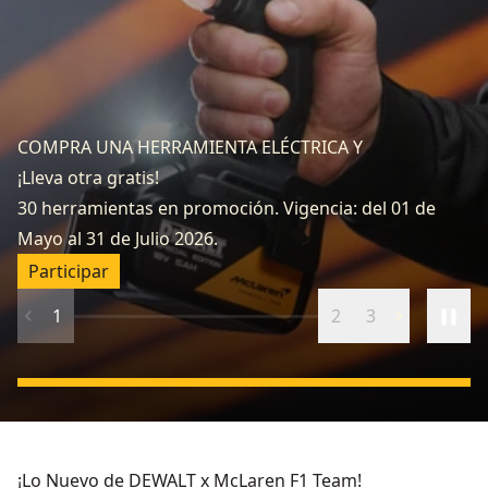
He
COMPRA UNA HERRAMIENTA ELÉCTRICA Y
He
¡Lleva otra gratis!
he
30 herramientas en promoción. Vigencia: del 01 de
in
Mayo al 31 de Julio 2026.
F
Participar
1
2
3
¡Lo Nuevo de DEWALT x McLaren F1 Team!